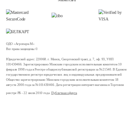
ОДО «Агропарк-М»
Все права защищены ©
Юридический адрес: 220068. г. Минск, Сморговский тракт, д. 7, оф. 93, УНП
101430466. Зарегистрировано Минским городским исполнительным комитетом 10
февраля 1998 года в Реестре общереспубликанской регистрации за №21540. В Едином
государственном регистре юридических лиц и индивидуальных предпринимателей
Общество зарегистрировано Минским городским исполнительным комитетом 18
августа 2000 года за №101430466. Дата регистрации интернет-магазина в Торговом
реестре РБ - 22 июля 2010 года.
Публичная оферта