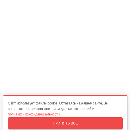
Ручка сцепления
20 руб
Смотреть
Главный вал
25 руб
Смотреть
Диск сцепления
60 руб
Смотреть
Cайт использует файлы cookie. Оставаясь на нашем сайте, Вы
соглашаетесь с использованием данных технологий и
политикой конфиденциальности.
Корзина сцепления WM1100D-6
ПРИНЯТЬ ВСЕ