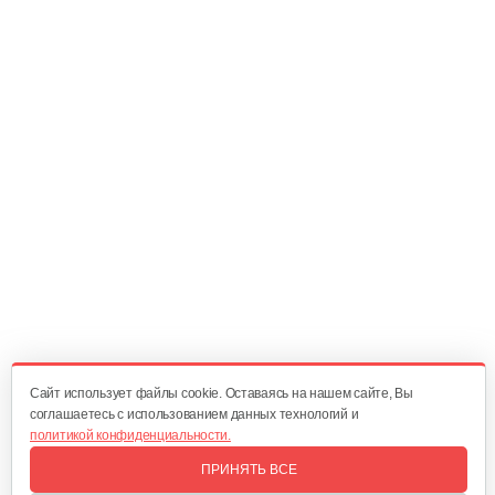
Ручка сцепления
20 руб
Смотреть
Главный вал
25 руб
Смотреть
Диск сцепления
60 руб
Смотреть
Cайт использует файлы cookie. Оставаясь на нашем сайте, Вы
соглашаетесь с использованием данных технологий и
политикой конфиденциальности.
Корзина сцепления WM1100D-6
ПРИНЯТЬ ВСЕ