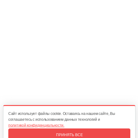
Ручка сцепления
20 руб
Смотреть
Главный вал
25 руб
Смотреть
Диск сцепления
60 руб
Смотреть
Cайт использует файлы cookie. Оставаясь на нашем сайте, Вы
соглашаетесь с использованием данных технологий и
политикой конфиденциальности.
Корзина сцепления WM1100D-6
ПРИНЯТЬ ВСЕ