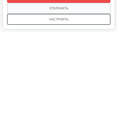
60 руб
Смотреть
ОТКЛОНИТЬ
НАСТРОИТЬ
Кронштейн заднего крыла…
25 руб
Смотреть
Мы в соцсетях:
Шлицевой вал поперечной…
30 руб
Смотреть
Звоните, и мы поможем подобрать идеальный вариант
техники для вашего участка или фермерского хозяйства!
Купить садовую технику от первого поставщика
Стартер для WM1000N-6
ОДО «Агропарк-М» — это выгодное и надёжное решение!
60 руб
Смотреть