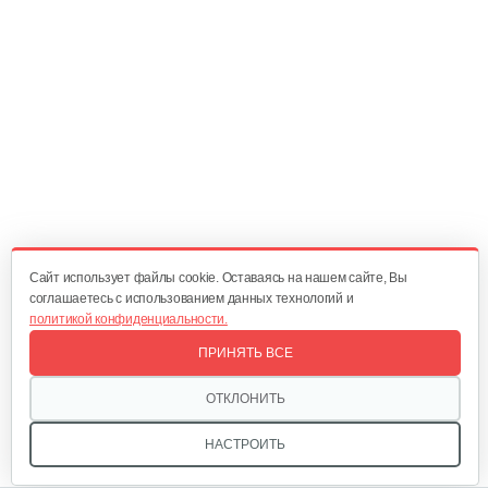
Главный вал
25 руб
Смотреть
Диск сцепления
60 руб
Смотреть
Cайт использует файлы cookie. Оставаясь на нашем сайте, Вы
соглашаетесь с использованием данных технологий и
политикой конфиденциальности.
Корзина сцепления WM1100D-6
ПРИНЯТЬ ВСЕ
60 руб
Смотреть
ОТКЛОНИТЬ
НАСТРОИТЬ
Кронштейн заднего крыла…