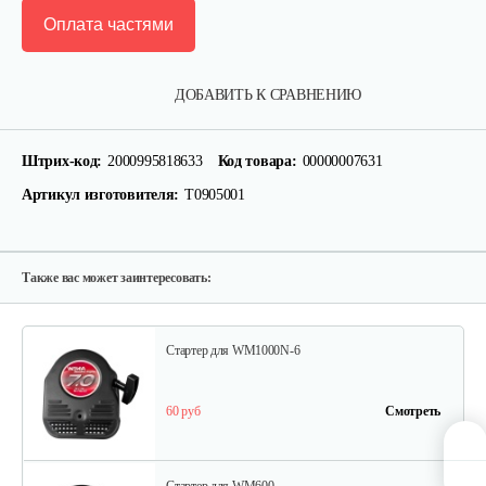
Оплата частями
Кронштейн заднего крыла…
ДОБАВИТЬ К СРАВНЕНИЮ
25 руб
Смотреть
Штрих-код:
2000995818633
Код товара:
00000007631
Артикул изготовителя:
T0905001
Шлицевой вал поперечной…
30 руб
Смотреть
Также вас может заинтересовать:
Стартер для WM1000N-6
60 руб
Смотреть