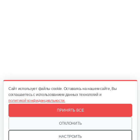
20 руб
Смотреть
Главный вал
25 руб
Смотреть
Диск сцепления
60 руб
Смотреть
Cайт использует файлы cookie. Оставаясь на нашем сайте, Вы
соглашаетесь с использованием данных технологий и
политикой конфиденциальности.
Корзина сцепления WM1100D-6
ПРИНЯТЬ ВСЕ
60 руб
Смотреть
ОТКЛОНИТЬ
НАСТРОИТЬ