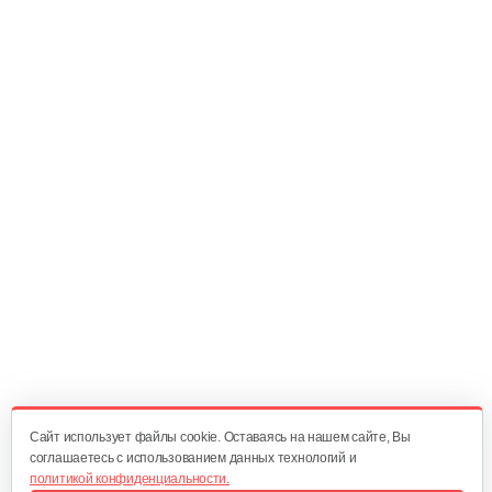
40 руб
Смотреть
Ручка сцепления
20 руб
Смотреть
Главный вал
25 руб
Смотреть
Диск сцепления
60 руб
Смотреть
Cайт использует файлы cookie. Оставаясь на нашем сайте, Вы
соглашаетесь с использованием данных технологий и
политикой конфиденциальности.
Корзина сцепления WM1100D-6