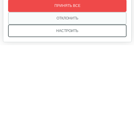
ПРИНЯТЬ ВСЕ
60 руб
Смотреть
ОТКЛОНИТЬ
НАСТРОИТЬ
Кронштейн заднего крыла…
25 руб
Смотреть
Мы в соцсетях:
Шлицевой вал поперечной…
30 руб
Смотреть
Звоните, и мы поможем подобрать идеальный вариант
техники для вашего участка или фермерского хозяйства!
Купить садовую технику от первого поставщика
Стартер для WM1000N-6
ОДО «Агропарк-М» — это выгодное и надёжное решение!
60 руб
Смотреть