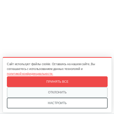
Главный вал
25 руб
Смотреть
Диск сцепления
60 руб
Смотреть
Cайт использует файлы cookie. Оставаясь на нашем сайте, Вы
соглашаетесь с использованием данных технологий и
политикой конфиденциальности.
Корзина сцепления WM1100D-6
ПРИНЯТЬ ВСЕ
60 руб
Смотреть
ОТКЛОНИТЬ
НАСТРОИТЬ
Кронштейн заднего крыла…