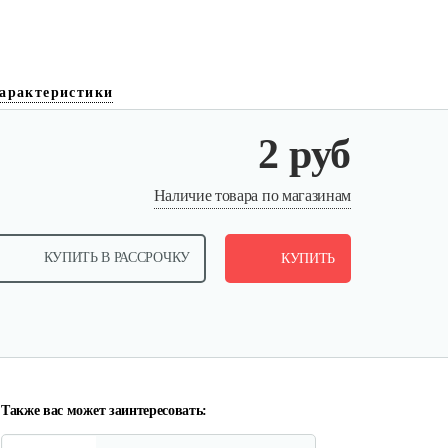
арактеристики
2 руб
Кронштейн заднего крыла…
Наличие товара по магазинам
25 руб
Смотреть
КУПИТЬ В РАССРОЧКУ
КУПИТЬ
Шлицевой вал поперечной…
30 руб
Смотреть
Также вас может заинтересовать: