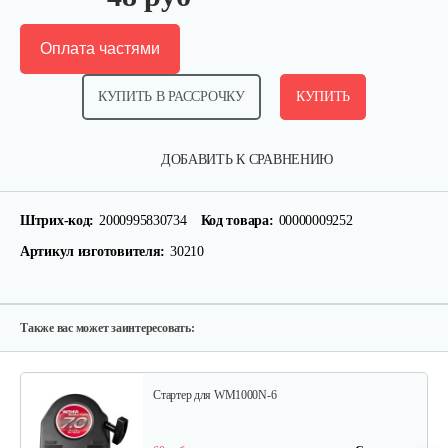
Оплата частями
КУПИТЬ В РАССРОЧКУ
КУПИТЬ
Кронштейн заднего крыла…
ДОБАВИТЬ К СРАВНЕНИЮ
25 руб
Смотреть
Штрих-код:
2000995830734
Код товара:
00000009252
Артикул изготовителя:
30210
Шлицевой вал поперечной…
30 руб
Смотреть
Также вас может заинтересовать:
Стартер для WM1000N-6