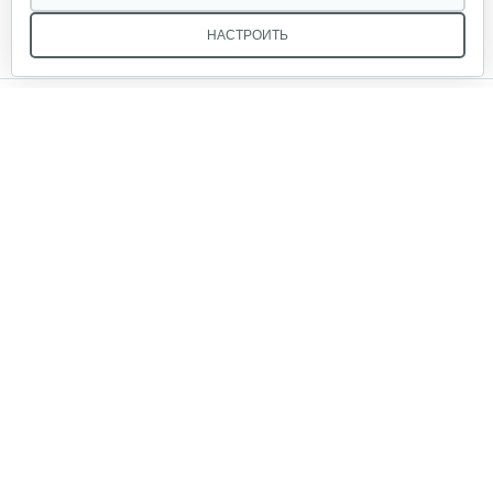
НАСТРОИТЬ
Кронштейн заднего крыла…
Мы в соцсетях:
25 руб
Смотреть
Шлицевой вал поперечной…
Звоните, и мы поможем подобрать идеальный вариант
30 руб
Смотреть
техники для вашего участка или фермерского хозяйства!
Купить садовую технику от первого поставщика
ОДО «Агропарк-М» — это выгодное и надёжное решение!
Стартер для WM1000N-6
60 руб
Смотреть
Стартер для WM600