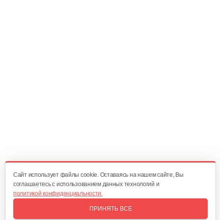
Ручка сцепления
20 руб
Смотреть
Главный вал
25 руб
Смотреть
Диск сцепления
60 руб
Смотреть
Cайт использует файлы cookie. Оставаясь на нашем сайте, Вы
соглашаетесь с использованием данных технологий и
политикой конфиденциальности.
Корзина сцепления WM1100D-6
ПРИНЯТЬ ВСЕ