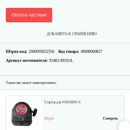
Оплата частями
Кронштейн заднего крыла…
ДОБАВИТЬ К СРАВНЕНИЮ
25 руб
Смотреть
Штрих-код:
2000995832356
Код товара:
00000000827
Артикул изготовителя:
92402-М101А
Шлицевой вал поперечной…
30 руб
Смотреть
Также вас может заинтересовать:
Стартер для WM1000N-6
60 руб
Смотреть