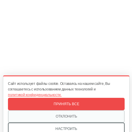
20 руб
Смотреть
Главный вал
25 руб
Смотреть
Диск сцепления
60 руб
Смотреть
Cайт использует файлы cookie. Оставаясь на нашем сайте, Вы
соглашаетесь с использованием данных технологий и
политикой конфиденциальности.
Корзина сцепления WM1100D-6
ПРИНЯТЬ ВСЕ
60 руб
Смотреть
ОТКЛОНИТЬ
НАСТРОИТЬ