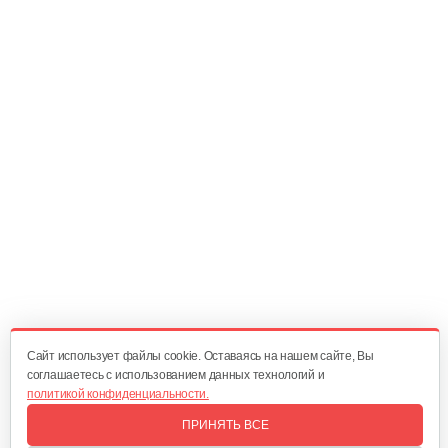
Ручка сцепления
20 руб
Смотреть
Главный вал
25 руб
Смотреть
Диск сцепления
60 руб
Смотреть
Cайт использует файлы cookie. Оставаясь на нашем сайте, Вы
соглашаетесь с использованием данных технологий и
политикой конфиденциальности.
Корзина сцепления WM1100D-6
ПРИНЯТЬ ВСЕ