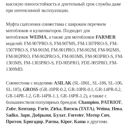
высокую износостойкость и длительный срок службы даже
при интенсивной эксплуатации.
Муфта сцепления совместима с широким перечнем
мотоблоков и культиваторов. Подходит для
мотоблоков
WEIMA
, а также для мотоблоков
FARMER
моделей: FM-907PRO-S, FM-907MS, FM-1307PRO-S, FM-
1507PRO-S, FM-901M, FM-901PRO, FM-902M, FM-902MS,
FM-902PRO, FM-902PRO-S, FM-903MS, FM-903PRO-S, FM-
1303MS, FM-1303PRO-S, FD-905PRO, FDE-905PRO, FM-
1309MD.
Совместима с моделями
ASILAK
(SL-186L, SL-186, SL-106,
SL-185),
GROSS
(GR-10PR-0.2, GR-10PR-0.1, GR-14PR-0.2,
GR-14PR-1.2, GR-14PR-1.1, GR-16PR-1.2), а также с
большинством популярных брендов:
Champion
,
PATRIOT
,
Zubr
,
Кентавр
,
Forte
,
Zirka
,
Витязь (ТАТА)
,
Weima
,
Нева
,
Sadko
,
Заря
,
Добрыня
,
Булат
,
Forester
,
Мотор Сич
,
Кронштейн заднего крыла…
Протон
,
Бригадир
,
Parma
,
Kipor
,
Kama
и другими.