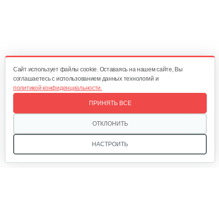
Диск сцепления
60 руб
Смотреть
Cайт использует файлы cookie. Оставаясь на нашем сайте, Вы
соглашаетесь с использованием данных технологий и
политикой конфиденциальности.
Корзина сцепления WM1100D-6
ПРИНЯТЬ ВСЕ
60 руб
Смотреть
ОТКЛОНИТЬ
НАСТРОИТЬ
Кронштейн заднего крыла…
25 руб
Смотреть
Мы в соцсетях:
Шлицевой вал поперечной…