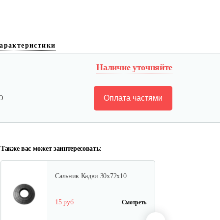
Муфта D=20
арактеристики
Наличие уточняйте
250 руб
Смотреть
Оплата частями
Ю
Подшипник 942/15
10 руб
Смотреть
Также вас может заинтересовать:
Сальник Кадви 30х72х10
15 руб
Смотреть