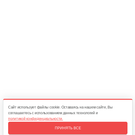
Блок звездочек первый
70 руб
Смотреть
Переходник в сборе
220 руб
Смотреть
Диск ведущий
15 руб
Смотреть
Cайт использует файлы cookie. Оставаясь на нашем сайте, Вы
соглашаетесь с использованием данных технологий и
политикой конфиденциальности.
Муфта D=20
ПРИНЯТЬ ВСЕ