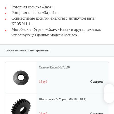
Муфта D=20
Роторная косилка «Заря».
Роторная косилка «Заря-1».
Совместимые косилки-аналогы с артикулом вала
250 руб
Смотреть
КР.05.911.1.
Мотоблоки «Угра», «Ока», «Нева» и другая техника,
использующая данные модели косилок.
Подшипник 942/15
10 руб
Смотреть
Также вас может заинтересовать:
Сальник Кадви 30х72х10
15 руб
Смотреть
Шестерня Z=27 Угра (НМБ.200.001.1)
55 руб
Смотреть