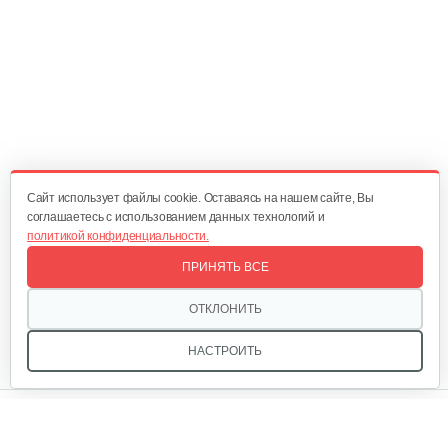
70 руб
Смотреть
Переходник в сборе
220 руб
Смотреть
Cайт использует файлы cookie. Оставаясь на нашем сайте, Вы
соглашаетесь с использованием данных технологий и
политикой конфиденциальности.
Диск ведущий
ПРИНЯТЬ ВСЕ
15 руб
Смотреть
ОТКЛОНИТЬ
НАСТРОИТЬ
Муфта D=20
Мы в соцсетях:
250 руб
Смотреть