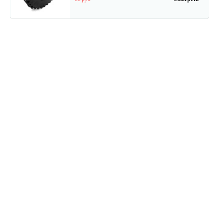
Торсион
60 руб
Смотреть
Диск с втулкой шлицевой
90 руб
Смотреть
Блок звездочек второй
45 руб
Смотреть
Блок звездочек первый