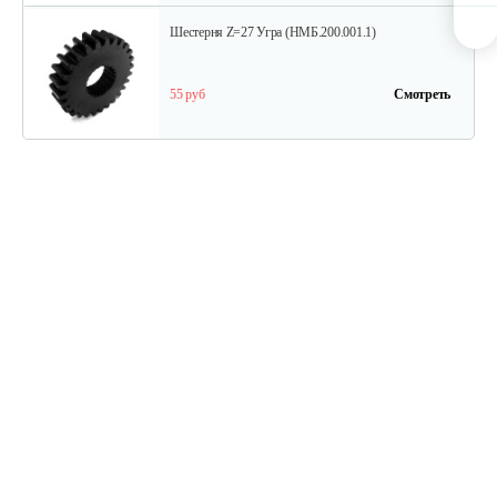
Шестерня Z=27 Угра (НМБ.200.001.1)
55 руб
Смотреть
Торсион
60 руб
Смотреть
Диск с втулкой шлицевой
90 руб
Смотреть
Блок звездочек второй