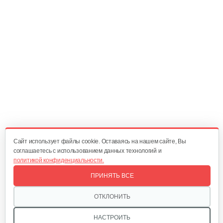
45 руб
Смотреть
Блок звездочек первый
70 руб
Смотреть
Переходник в сборе
220 руб
Смотреть
Cайт использует файлы cookie. Оставаясь на нашем сайте, Вы
соглашаетесь с использованием данных технологий и
политикой конфиденциальности.
Диск ведущий
ПРИНЯТЬ ВСЕ
15 руб
Смотреть
ОТКЛОНИТЬ
НАСТРОИТЬ