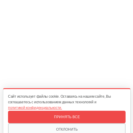
45 руб
Смотреть
Блок звездочек первый
70 руб
Смотреть
Переходник в сборе
220 руб
Смотреть
Cайт использует файлы cookie. Оставаясь на нашем сайте, Вы
соглашаетесь с использованием данных технологий и
политикой конфиденциальности.
Диск ведущий
ПРИНЯТЬ ВСЕ
15 руб
Смотреть
ОТКЛОНИТЬ