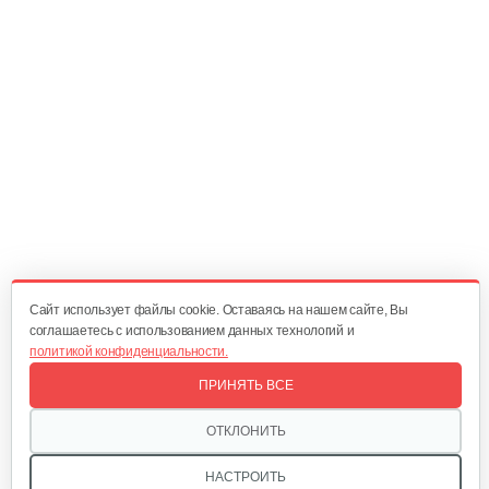
45 руб
Смотреть
Блок звездочек первый
70 руб
Смотреть
Переходник в сборе
220 руб
Смотреть
Cайт использует файлы cookie. Оставаясь на нашем сайте, Вы
соглашаетесь с использованием данных технологий и
политикой конфиденциальности.
Диск ведущий
ПРИНЯТЬ ВСЕ
15 руб
Смотреть
ОТКЛОНИТЬ
НАСТРОИТЬ