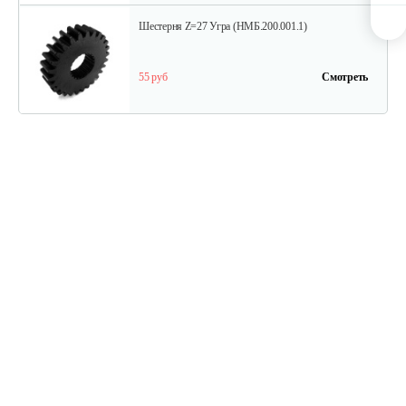
Шестерня Z=27 Угра (НМБ.200.001.1)
55 руб
Смотреть
Торсион
60 руб
Смотреть
Диск с втулкой шлицевой
90 руб
Смотреть
Блок звездочек второй