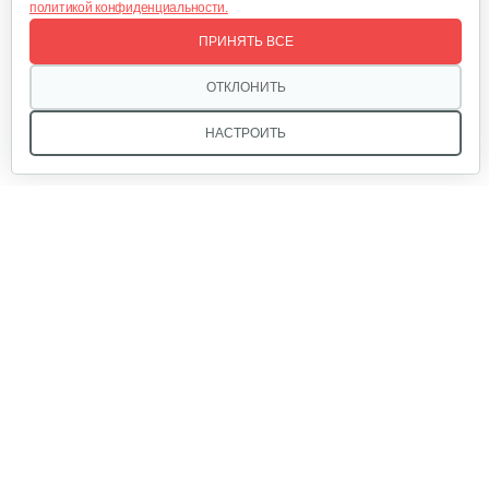
политикой конфиденциальности.
Отсек для аккумулятора
ПРИНЯТЬ ВСЕ
25 руб
Смотреть
ОТКЛОНИТЬ
НАСТРОИТЬ
Аккумулятор AP-H009-23 (20 ампер 60…
1 080 руб
Смотреть
Мы в соцсетях:
Ручка тормза (правая)
35 руб
Смотреть
Звоните, и мы поможем подобрать идеальный вариант
техники для вашего участка или фермерского хозяйства!
Купить садовую технику от первого поставщика
Аккумулятор 20 ампер/ 48 вольт…
ОДО «Агропарк-М» — это выгодное и надёжное решение!
865 руб
Смотреть