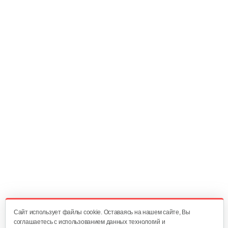
120 руб
Смотреть
Диск мотор-колеса
30 руб
Смотреть
Набор пластиковых частей…
200 руб
Смотреть
Багажник
120 руб
Смотреть
Cайт использует файлы cookie. Оставаясь на нашем сайте, Вы
соглашаетесь с использованием данных технологий и