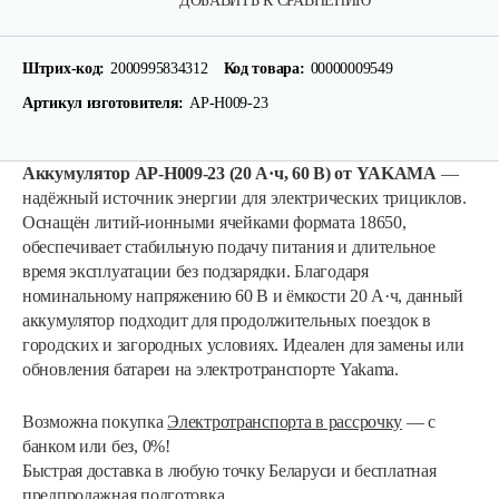
ДОБАВИТЬ К СРАВНЕНИЮ
Штрих-код:
2000995834312
Код товара:
00000009549
Артикул изготовителя:
AP-H009-23
Аккумулятор AP-H009-23 (20 А·ч, 60 В) от YAKAMA
—
надёжный источник энергии для электрических трициклов.
Оснащён литий-ионными ячейками формата 18650,
обеспечивает стабильную подачу питания и длительное
время эксплуатации без подзарядки. Благодаря
номинальному напряжению 60 В и ёмкости 20 А·ч, данный
аккумулятор подходит для продолжительных поездок в
городских и загородных условиях. Идеален для замены или
Ручка тормза (правая)
обновления батареи на электротранспорте Yakama.
Возможна покупка
Электротранспорта в рассрочку
— с
35 руб
Смотреть
банком или без, 0%!
Быстрая доставка в любую точку Беларуси и бесплатная
предпродажная подготовка.
Ручка тормза (левая)