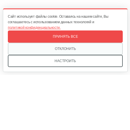
120 руб
Смотреть
Cайт использует файлы cookie. Оставаясь на нашем сайте, Вы
соглашаетесь с использованием данных технологий и
политикой конфиденциальности.
Отсек для аккумулятора
ПРИНЯТЬ ВСЕ
25 руб
Смотреть
ОТКЛОНИТЬ
НАСТРОИТЬ
Ручка тормза (правая)
35 руб
Смотреть
Ручка тормза (левая)
Мы в соцсетях:
35 руб
Смотреть