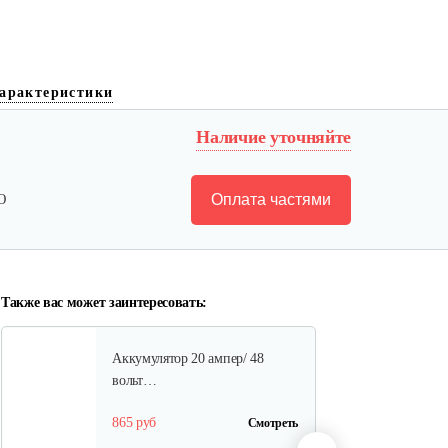
Аккумулятор AP-H009-23 (20
арактеристики
ампер 60…
Наличие уточняйте
1 080 руб
Смотреть
Оплата частями
Ю
Ручка тормза (правая)
35 руб
Смотреть
Также вас может заинтересовать:
Аккумулятор 20 ампер/ 48
вольт…
865 руб
Смотреть