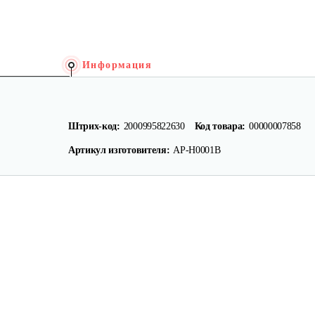
Информация
Штрих-код:
2000995822630
Код товара:
00000007858
Артикул изготовителя:
AP-H0001B