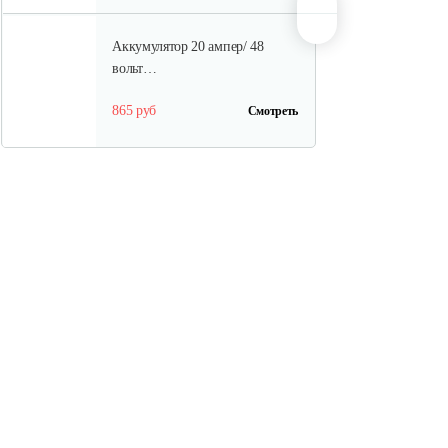
Аккумулятор 20 ампер/ 48
вольт…
865 руб
Смотреть
Шина для H009-24 и H009-25
30 руб
Смотреть
Редуктор в сборе
120 руб
Смотреть