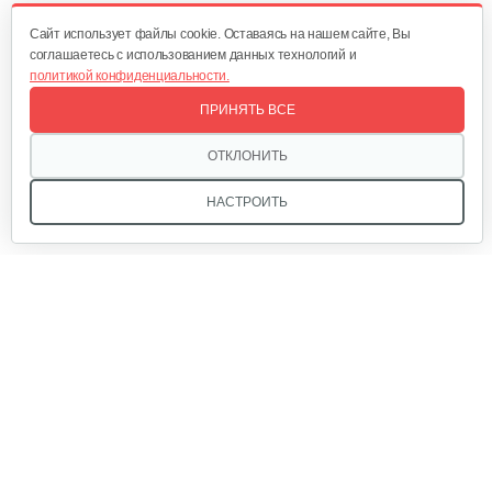
120 руб
Смотреть
Cайт использует файлы cookie. Оставаясь на нашем сайте, Вы
соглашаетесь с использованием данных технологий и
политикой конфиденциальности.
Отсек для аккумулятора
ПРИНЯТЬ ВСЕ
25 руб
Смотреть
ОТКЛОНИТЬ
НАСТРОИТЬ
Аккумулятор AP-H009-23 (20 ампер 60…
1 080 руб
Смотреть
Мы в соцсетях:
Ручка тормза (правая)
35 руб
Смотреть
Звоните, и мы поможем подобрать идеальный вариант
техники для вашего участка или фермерского хозяйства!