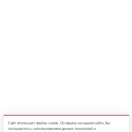
120 руб
Смотреть
Диск мотор-колеса
30 руб
Смотреть
Набор пластиковых частей…
200 руб
Смотреть
Багажник
120 руб
Смотреть
Cайт использует файлы cookie. Оставаясь на нашем сайте, Вы
соглашаетесь с использованием данных технологий и