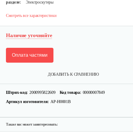
разделе:
Электроскутеры
Смотреть все характеристики
Наличие уточняйте
Оплата частями
Аккумулятор AP-H009-23 (20 ампер 60…
ДОБАВИТЬ К СРАВНЕНИЮ
1 080 руб
Смотреть
Штрих-код:
2000995822609
Код товара:
00000007849
Артикул изготовителя:
AP-H0001B
Ручка тормза (правая)
35 руб
Смотреть
Также вас может заинтересовать: