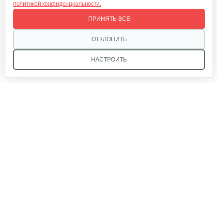
политикой конфиденциальности.
Отсек для аккумулятора
ПРИНЯТЬ ВСЕ
25 руб
Смотреть
ОТКЛОНИТЬ
НАСТРОИТЬ
Аккумулятор AP-H009-23 (20 ампер 60…
1 080 руб
Смотреть
Ручка тормза (правая)
Мы в соцсетях:
35 руб
Смотреть
Звоните, и мы поможем подобрать идеальный вариант
Аккумулятор 20 ампер/ 48 вольт…
техники для вашего участка или фермерского хозяйства!
Купить садовую технику от первого поставщика