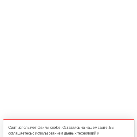
120 руб
Смотреть
Диск мотор-колеса
30 руб
Смотреть
Набор пластиковых частей…
200 руб
Смотреть
Багажник
120 руб
Смотреть
Cайт использует файлы cookie. Оставаясь на нашем сайте, Вы
соглашаетесь с использованием данных технологий и