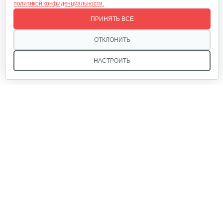
политикой конфиденциальности.
Отсек для аккумулятора
ПРИНЯТЬ ВСЕ
25 руб
Смотреть
ОТКЛОНИТЬ
НАСТРОИТЬ
Аккумулятор AP-H009-23 (20 ампер 60…
1 080 руб
Смотреть
Мы в соцсетях:
Ручка тормза (правая)
35 руб
Смотреть
Звоните, и мы поможем подобрать идеальный вариант
техники для вашего участка или фермерского хозяйства!
Купить садовую технику от первого поставщика
Аккумулятор 20 ампер/ 48 вольт…
ОДО «Агропарк-М» — это выгодное и надёжное решение!
865 руб
Смотреть