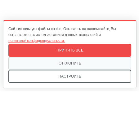
Багажник
120 руб
Смотреть
Cайт использует файлы cookie. Оставаясь на нашем сайте, Вы
соглашаетесь с использованием данных технологий и
политикой конфиденциальности.
Отсек для аккумулятора
ПРИНЯТЬ ВСЕ
25 руб
Смотреть
ОТКЛОНИТЬ
НАСТРОИТЬ
Аккумулятор AP-H009-23 (20 ампер 60…
1 080 руб
Смотреть
Мы в соцсетях:
Ручка тормза (правая)
35 руб
Смотреть