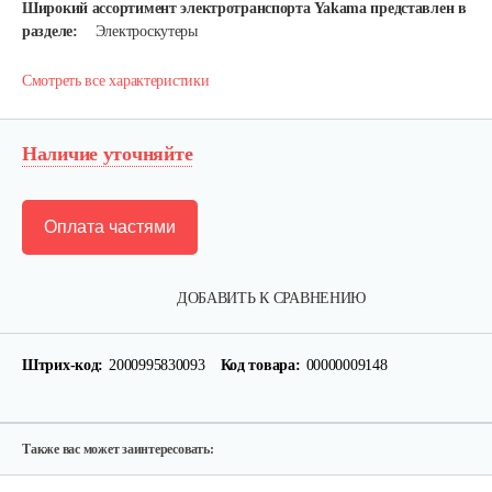
Широкий ассортимент электротранспорта Yakama представлен в
разделе:
Электроскутеры
Смотреть все характеристики
Наличие уточняйте
Оплата частями
Аккумулятор AP-H009-23 (20 ампер 60…
ДОБАВИТЬ К СРАВНЕНИЮ
1 080 руб
Смотреть
Штрих-код:
2000995830093
Код товара:
00000009148
Ручка тормза (правая)
35 руб
Смотреть
Также вас может заинтересовать: