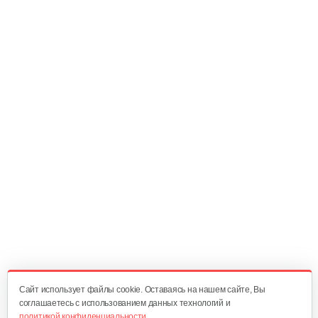
120 руб
Смотреть
Диск мотор-колеса
30 руб
Смотреть
Набор пластиковых частей…
200 руб
Смотреть
Багажник
120 руб
Смотреть
Cайт использует файлы cookie. Оставаясь на нашем сайте, Вы
соглашаетесь с использованием данных технологий и
политикой конфиденциальности.