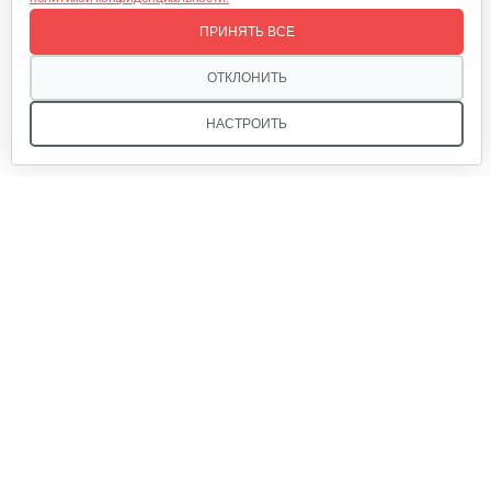
Отсек для аккумулятора
ПРИНЯТЬ ВСЕ
25 руб
Смотреть
ОТКЛОНИТЬ
НАСТРОИТЬ
Аккумулятор AP-H009-23 (20 ампер 60…
1 080 руб
Смотреть
Мы в соцсетях:
Ручка тормза (правая)
35 руб
Смотреть
Звоните, и мы поможем подобрать идеальный вариант
техники для вашего участка или фермерского хозяйства!
Купить садовую технику от первого поставщика
Аккумулятор 20 ампер/ 48 вольт…
ОДО «Агропарк-М» — это выгодное и надёжное решение!
865 руб
Смотреть