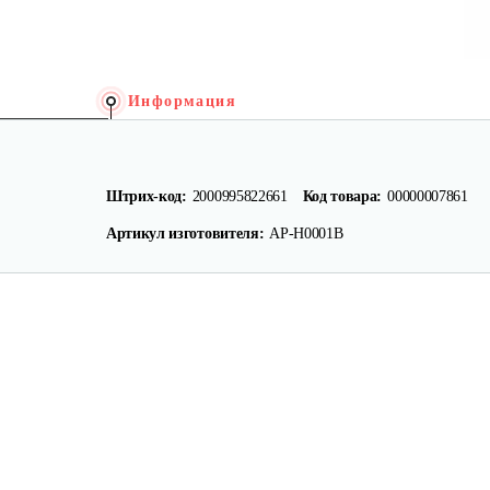
Информация
Штрих-код:
2000995822661
Код товара:
00000007861
Артикул изготовителя:
AP-H0001B