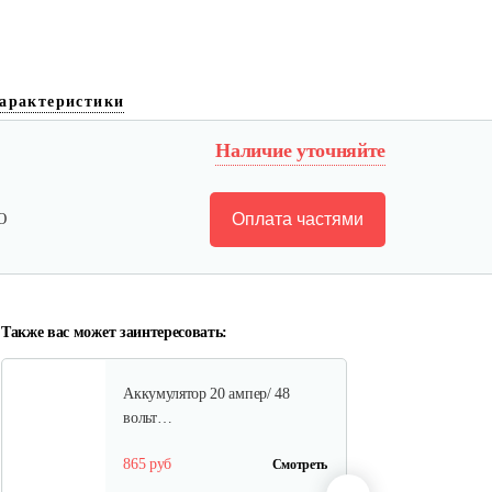
Аккумулятор AP-H009-23 (20
арактеристики
ампер 60…
Наличие уточняйте
1 080 руб
Смотреть
Оплата частями
Ю
Ручка тормза (правая)
35 руб
Смотреть
Также вас может заинтересовать:
Аккумулятор 20 ампер/ 48
вольт…
865 руб
Смотреть