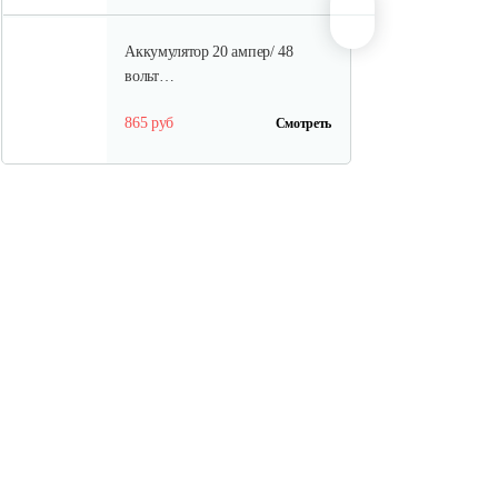
Аккумулятор 20 ампер/ 48
вольт…
865 руб
Смотреть
Шина для H009-24 и H009-25
30 руб
Смотреть
Редуктор в сборе
120 руб
Смотреть