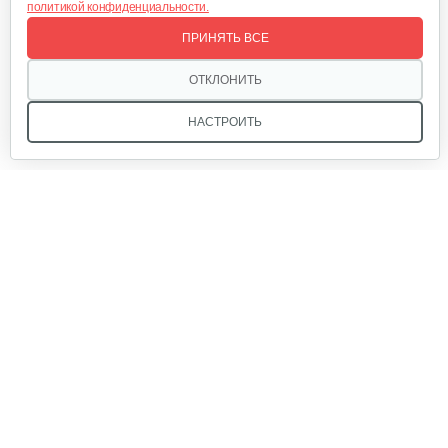
политикой конфиденциальности.
Отсек для аккумулятора
ПРИНЯТЬ ВСЕ
25 руб
Смотреть
ОТКЛОНИТЬ
НАСТРОИТЬ
Аккумулятор AP-H009-23 (20 ампер 60…
1 080 руб
Смотреть
Мы в соцсетях:
Ручка тормза (правая)
35 руб
Смотреть
Звоните, и мы поможем подобрать идеальный вариант
техники для вашего участка или фермерского хозяйства!
Купить садовую технику от первого поставщика
Аккумулятор 20 ампер/ 48 вольт…
ОДО «Агропарк-М» — это выгодное и надёжное решение!
865 руб
Смотреть