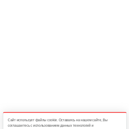
120 руб
Смотреть
Диск мотор-колеса
30 руб
Смотреть
Набор пластиковых частей…
200 руб
Смотреть
Багажник
120 руб
Смотреть
Cайт использует файлы cookie. Оставаясь на нашем сайте, Вы
соглашаетесь с использованием данных технологий и