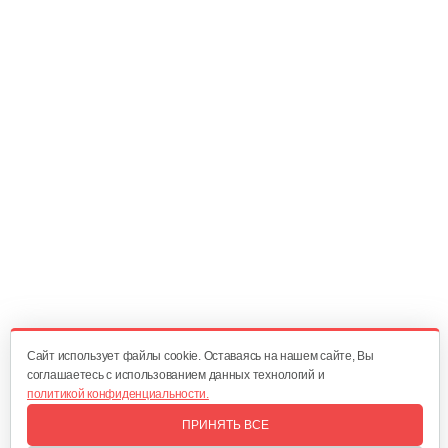
Масляный щуп 177F
5 руб
Смотреть
Топливопровод 168FB
30 руб
Смотреть
Пружина точной регулировки
5 руб
Смотреть
Cайт использует файлы cookie. Оставаясь на нашем сайте, Вы
соглашаетесь с использованием данных технологий и
политикой конфиденциальности.
Воздушный фильтр в сборе 168FB
ПРИНЯТЬ ВСЕ