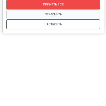
ПРИНЯТЬ ВСЕ
10 руб
Смотреть
ОТКЛОНИТЬ
НАСТРОИТЬ
Прокладка ГБЦ 192
10 руб
Смотреть
Мы в соцсетях:
Комплект поршневых колец 192 F
20 руб
Смотреть
Звоните, и мы поможем подобрать идеальный вариант
техники для вашего участка или фермерского хозяйства!
Купить садовую технику от первого поставщика
Маховик 188
ОДО «Агропарк-М» — это выгодное и надёжное решение!
80 руб
Смотреть