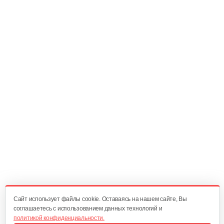
15 руб
Смотреть
Масляный щуп 177F
5 руб
Смотреть
Топливопровод 168FB
30 руб
Смотреть
Пружина точной регулировки
5 руб
Смотреть
Cайт использует файлы cookie. Оставаясь на нашем сайте, Вы
соглашаетесь с использованием данных технологий и
политикой конфиденциальности.
Палец поршневой 186 FB