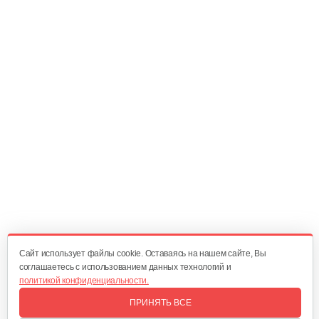
Масляный щуп 177F
5 руб
Смотреть
Топливопровод 168FB
30 руб
Смотреть
Пружина точной регулировки
5 руб
Смотреть
Cайт использует файлы cookie. Оставаясь на нашем сайте, Вы
соглашаетесь с использованием данных технологий и
политикой конфиденциальности.
Воздушный фильтр в сборе 168FB
ПРИНЯТЬ ВСЕ