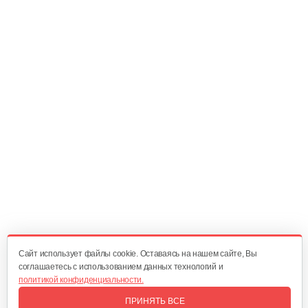
Масляный щуп 177F
5 руб
Смотреть
Топливопровод 168FB
30 руб
Смотреть
Пружина точной регулировки
5 руб
Смотреть
Cайт использует файлы cookie. Оставаясь на нашем сайте, Вы
соглашаетесь с использованием данных технологий и
политикой конфиденциальности.
Воздушный фильтр в сборе 168FB
ПРИНЯТЬ ВСЕ