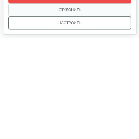
20 руб
Смотреть
ОТКЛОНИТЬ
НАСТРОИТЬ
Палец поршневой 186 FB
10 руб
Смотреть
Мы в соцсетях:
Прокладка ГБЦ 192
10 руб
Смотреть
Звоните, и мы поможем подобрать идеальный вариант
техники для вашего участка или фермерского хозяйства!
Купить садовую технику от первого поставщика
Маховик 188
ОДО «Агропарк-М» — это выгодное и надёжное решение!
80 руб
Смотреть