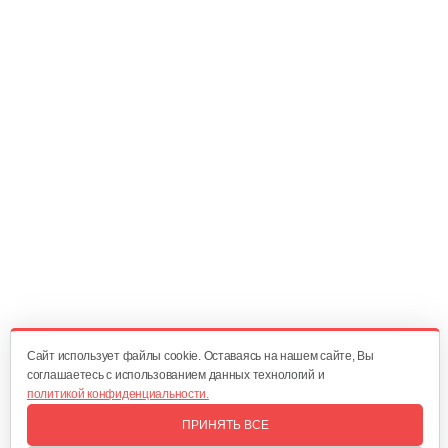
Масляный щуп 177F
5 руб
Смотреть
Топливопровод 168FB
30 руб
Смотреть
Пружина точной регулировки
5 руб
Смотреть
Cайт использует файлы cookie. Оставаясь на нашем сайте, Вы
соглашаетесь с использованием данных технологий и
политикой конфиденциальности.
Воздушный фильтр в сборе 168FB
ПРИНЯТЬ ВСЕ