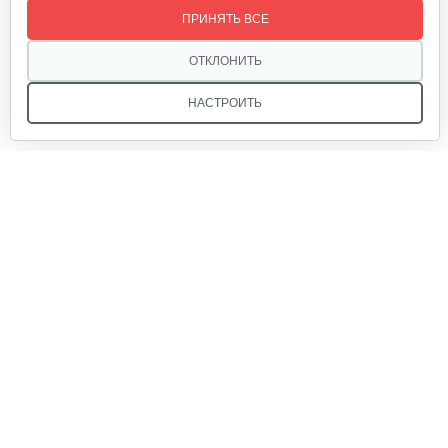
ПРИНЯТЬ ВСЕ
20 руб
Смотреть
ОТКЛОНИТЬ
НАСТРОИТЬ
Палец поршневой 186 FB
10 руб
Смотреть
Мы в соцсетях:
Прокладка ГБЦ 192
10 руб
Смотреть
Звоните, и мы поможем подобрать идеальный вариант
техники для вашего участка или фермерского хозяйства!
Купить садовую технику от первого поставщика
Маховик 188
ОДО «Агропарк-М» — это выгодное и надёжное решение!
80 руб
Смотреть