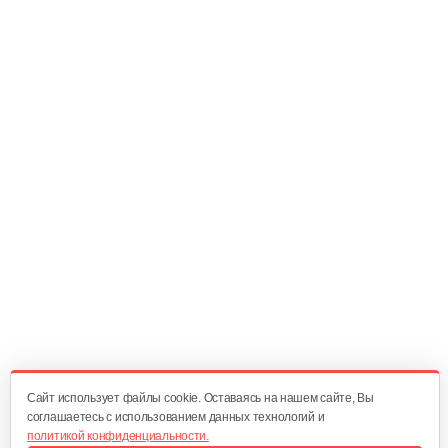
15 руб
Смотреть
Масляный щуп 177F
5 руб
Смотреть
Топливопровод 168FB
30 руб
Смотреть
Пружина точной регулировки
5 руб
Смотреть
Cайт использует файлы cookie. Оставаясь на нашем сайте, Вы
соглашаетесь с использованием данных технологий и
политикой конфиденциальности.
Воздушный фильтр в сборе 168FB