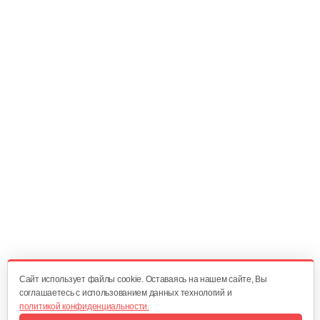
Масляный щуп 177F
5 руб
Смотреть
Топливопровод 168FB
30 руб
Смотреть
Пружина точной регулировки
5 руб
Смотреть
Cайт использует файлы cookie. Оставаясь на нашем сайте, Вы
соглашаетесь с использованием данных технологий и
политикой конфиденциальности.
Воздушный фильтр в сборе 168FB