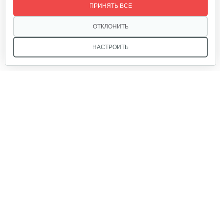
ПРИНЯТЬ ВСЕ
20 руб
Смотреть
ОТКЛОНИТЬ
НАСТРОИТЬ
Палец поршневой 186 FB
10 руб
Смотреть
Мы в соцсетях:
Прокладка ГБЦ 192
10 руб
Смотреть
Звоните, и мы поможем подобрать идеальный вариант
техники для вашего участка или фермерского хозяйства!
Купить садовую технику от первого поставщика
Маховик 188
ОДО «Агропарк-М» — это выгодное и надёжное решение!
80 руб
Смотреть