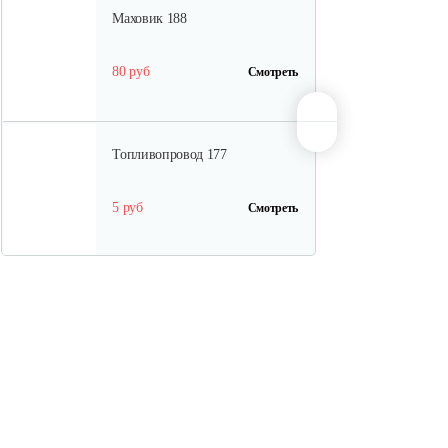
Маховик 188
80 руб
Смотреть
Топливопровод 177
5 руб
Смотреть
Колпачок регулировки…
5 руб
Смотреть
Впускной клапан 192