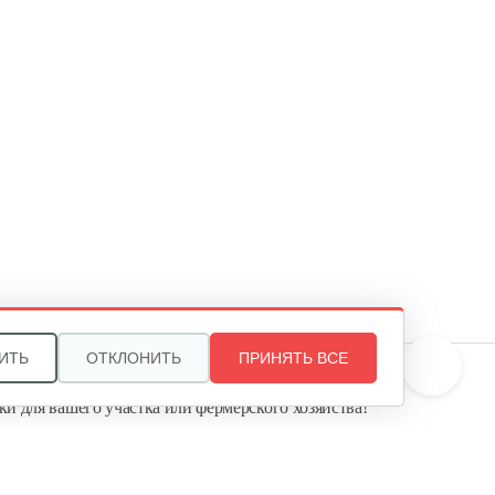
15 руб
Смотреть
Масляный щуп 177F
5 руб
Смотреть
Топливопровод 168FB
30 руб
Смотреть
ИТЬ
ОТКЛОНИТЬ
ПРИНЯТЬ ВСЕ
те, и мы поможем подобрать идеальный вариант
ки для вашего участка или фермерского хозяйства!
Пружина точной регулировки
ь садовую технику от первого поставщика
Агропарк-М» — это выгодное и надёжное решение!
5 руб
Смотреть