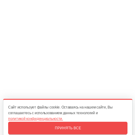
Масляный щуп 177F
5 руб
Смотреть
Топливопровод 168FB
30 руб
Смотреть
Пружина точной регулировки
5 руб
Смотреть
Cайт использует файлы cookie. Оставаясь на нашем сайте, Вы
соглашаетесь с использованием данных технологий и
политикой конфиденциальности.
Воздушный фильтр в сборе 168FB
ПРИНЯТЬ ВСЕ