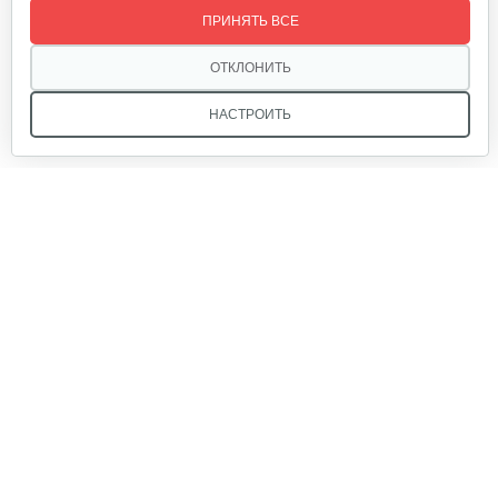
ПРИНЯТЬ ВСЕ
20 руб
Смотреть
ОТКЛОНИТЬ
НАСТРОИТЬ
Палец поршневой 186 FB
10 руб
Смотреть
Мы в соцсетях:
Прокладка ГБЦ 192
10 руб
Смотреть
Звоните, и мы поможем подобрать идеальный вариант
техники для вашего участка или фермерского хозяйства!
Купить садовую технику от первого поставщика
Маховик 188
ОДО «Агропарк-М» — это выгодное и надёжное решение!
80 руб
Смотреть