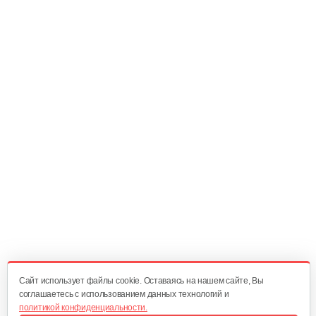
15 руб
Смотреть
Масляный щуп 177F
5 руб
Смотреть
Топливопровод 168FB
30 руб
Смотреть
Пружина точной регулировки
5 руб
Смотреть
Cайт использует файлы cookie. Оставаясь на нашем сайте, Вы
соглашаетесь с использованием данных технологий и
политикой конфиденциальности.
Воздушный фильтр в сборе 168FB