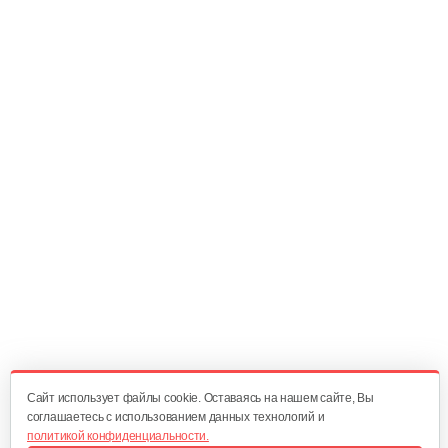
15 руб
Смотреть
Масляный щуп 177F
5 руб
Смотреть
Топливопровод 168FB
30 руб
Смотреть
Пружина точной регулировки
5 руб
Смотреть
Cайт использует файлы cookie. Оставаясь на нашем сайте, Вы
соглашаетесь с использованием данных технологий и
политикой конфиденциальности.
Воздушный фильтр в сборе 168FB