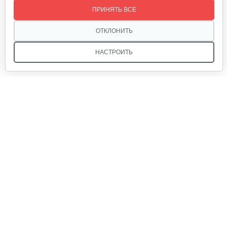
ПРИНЯТЬ ВСЕ
20 руб
Смотреть
ОТКЛОНИТЬ
НАСТРОИТЬ
Палец поршневой 186 FB
10 руб
Смотреть
Мы в соцсетях:
Прокладка ГБЦ 192
10 руб
Смотреть
Звоните, и мы поможем подобрать идеальный вариант
техники для вашего участка или фермерского хозяйства!
Купить садовую технику от первого поставщика
Маховик 188
ОДО «Агропарк-М» — это выгодное и надёжное решение!
80 руб
Смотреть