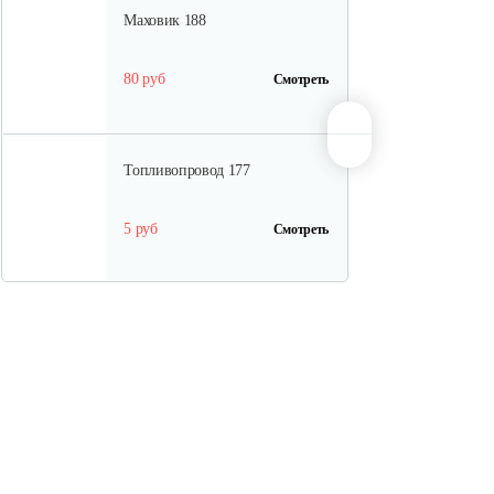
Маховик 188
80 руб
Смотреть
Топливопровод 177
5 руб
Смотреть
Колпачок регулировки…
5 руб
Смотреть
Впускной клапан 192