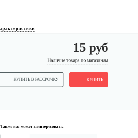
арактеристики
15 руб
Палец поршневой 186 FB
Наличие товара по магазинам
10 руб
Смотреть
КУПИТЬ В РАССРОЧКУ
КУПИТЬ
Прокладка ГБЦ 192
10 руб
Смотреть
Также вас может заинтересовать: