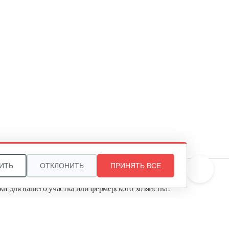
15 руб
Смотреть
Масляный щуп 177F
5 руб
Смотреть
Топливопровод 168FB
30 руб
Смотреть
ИТЬ
ОТКЛОНИТЬ
ПРИНЯТЬ ВСЕ
те, и мы поможем подобрать идеальный вариант
ки для вашего участка или фермерского хозяйства!
Пружина точной регулировки
ь садовую технику от первого поставщика
Агропарк-М» — это выгодное и надёжное решение!
5 руб
Смотреть