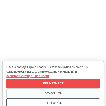
55 руб
Смотреть
Винт Honda GX 35
5 руб
Смотреть
Стартер Honda GX 35
65 руб
Смотреть
Cайт использует файлы cookie. Оставаясь на нашем сайте, Вы
соглашаетесь с использованием данных технологий и
политикой конфиденциальности.
Колпачек маслосъемный Honda GX25,…
ПРИНЯТЬ ВСЕ
10 руб
Смотреть
ОТКЛОНИТЬ
НАСТРОИТЬ