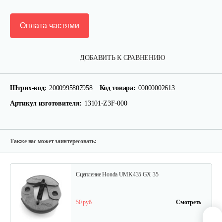
Оплата частями
Стартер Honda GX 35
ДОБАВИТЬ К СРАВНЕНИЮ
65 руб
Смотреть
Штрих-код:
2000995807958
Код товара:
00000002613
Артикул изготовителя:
13101-Z3F-000
Колпачек маслосъемный Honda GX25,…
10 руб
Смотреть
Также вас может заинтересовать:
Сцепление Honda UMK435 GX 35
50 руб
Смотреть