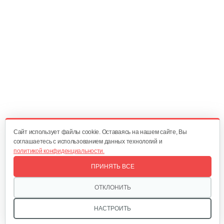
Стартер Honda GX 35
65 руб
Смотреть
Колпачек маслосъемный Honda GX25,…
10 руб
Смотреть
Cайт использует файлы cookie. Оставаясь на нашем сайте, Вы
соглашаетесь с использованием данных технологий и
политикой конфиденциальности.
Сцепление Honda UMK435 GX 35
ПРИНЯТЬ ВСЕ
50 руб
Смотреть
ОТКЛОНИТЬ
НАСТРОИТЬ
Фильтр воздушный Honda GX 35 UMK435