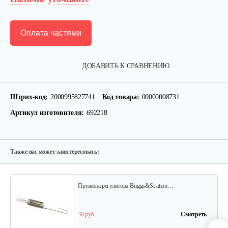
Оплата частями
Фильтр воздушный B&S 126,123
ДОБАВИТЬ К СРАВНЕНИЮ
15 руб
Смотреть
Штрих-код:
2000995827741
Код товара:
00000008731
Артикул изготовителя:
692218
Ручка стартера B&S
30 руб
Смотреть
Также вас может заинтересовать:
Пружина регулятора Briggs&Stratton…
30 руб
Смотреть