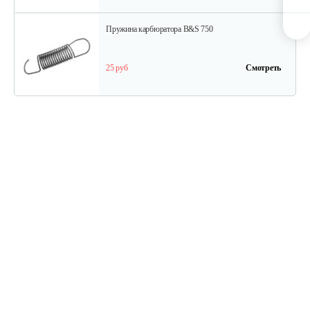
Пружина карбюратора B&S 750
25 руб
Смотреть
Стартер в сборе Briggs&Stratton 591301
180 руб
Смотреть
Шестерня распредвала B&S DOV
175 руб
Смотреть
Фильтр воздушный B&S QNTM VNG60