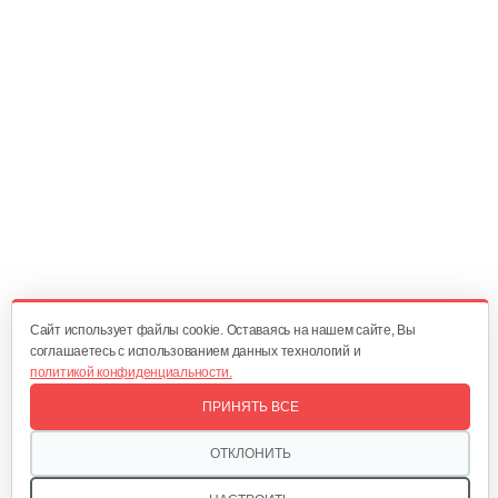
20 руб
Смотреть
Регулирующий механизм B&S DOV
60 руб
Смотреть
Шкив стартера с пружиной B&S QNTM
70 руб
Смотреть
Cайт использует файлы cookie. Оставаясь на нашем сайте, Вы
соглашаетесь с использованием данных технологий и
политикой конфиденциальности.
Фильтр воздушный B&S 450-670Е
ПРИНЯТЬ ВСЕ
30 руб
Смотреть
ОТКЛОНИТЬ