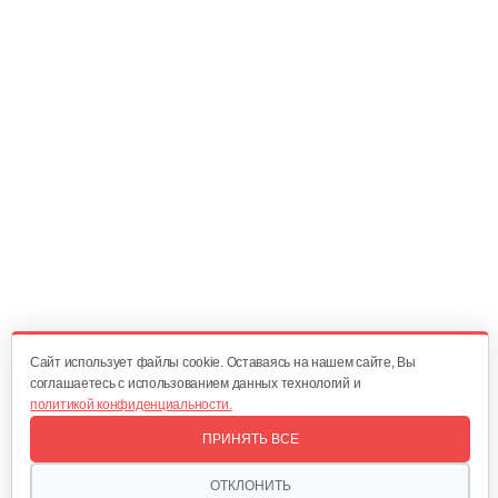
20 руб
Смотреть
Регулирующий механизм B&S DOV
60 руб
Смотреть
Шкив стартера с пружиной B&S QNTM
70 руб
Смотреть
Cайт использует файлы cookie. Оставаясь на нашем сайте, Вы
соглашаетесь с использованием данных технологий и
политикой конфиденциальности.
Фильтр воздушный B&S 450-670Е
ПРИНЯТЬ ВСЕ
30 руб
Смотреть
ОТКЛОНИТЬ