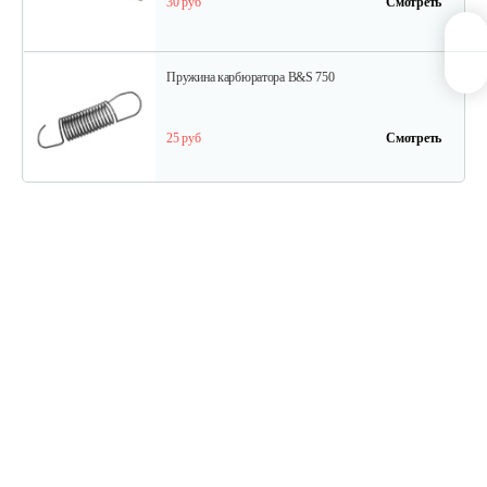
30 руб
Смотреть
Пружина карбюратора B&S 750
25 руб
Смотреть
Стартер в сборе Briggs&Stratton 591301
180 руб
Смотреть
Шестерня распредвала B&S DOV
175 руб
Смотреть
Фильтр воздушный B&S QNTM VNG60