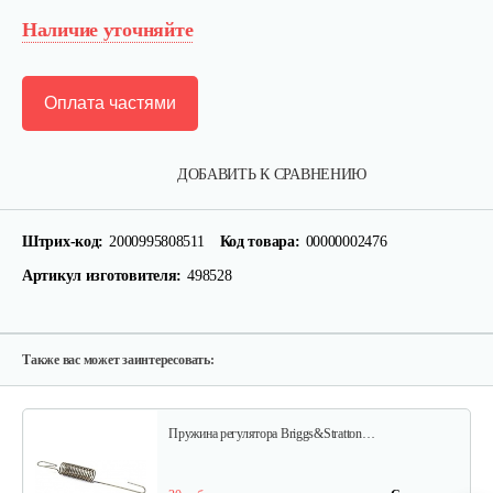
Наличие уточняйте
Оплата частями
Фильтр воздушный B&S 126,123
ДОБАВИТЬ К СРАВНЕНИЮ
15 руб
Смотреть
Штрих-код:
2000995808511
Код товара:
00000002476
Артикул изготовителя:
498528
Ручка стартера B&S
30 руб
Смотреть
Также вас может заинтересовать:
Пружина регулятора Briggs&Stratton…