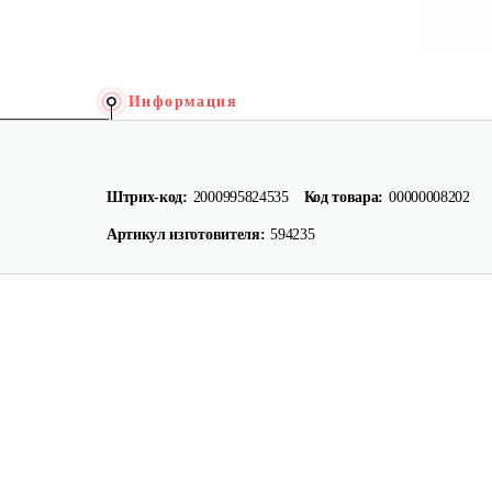
Информация
Штрих-код:
2000995824535
Код товара:
00000008202
Артикул изготовителя:
594235