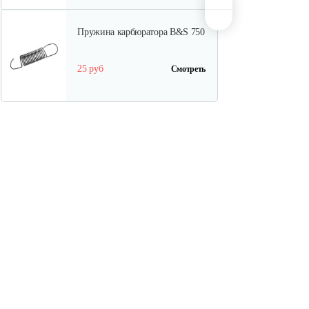
Пружина карбюратора B&S 750
25 руб
Смотреть
Стартер в сборе Briggs&Stratton
591301
180 руб
Смотреть
Шестерня распредвала B&S
DOV
175 руб
Смотреть