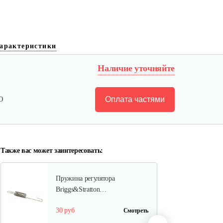
Фильтр воздушный B&S
арактеристики
126,123
Наличие уточняйте
15 руб
Смотреть
Оплата частями
Ю
Ручка стартера B&S
30 руб
Смотреть
Также вас может заинтересовать:
Пружина регулятора
Briggs&Stratton…
30 руб
Смотреть