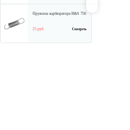
Пружина карбюратора B&S 750
25 руб
Смотреть
Стартер в сборе Briggs&Stratton
591301
180 руб
Смотреть
Шестерня распредвала B&S
DOV
175 руб
Смотреть