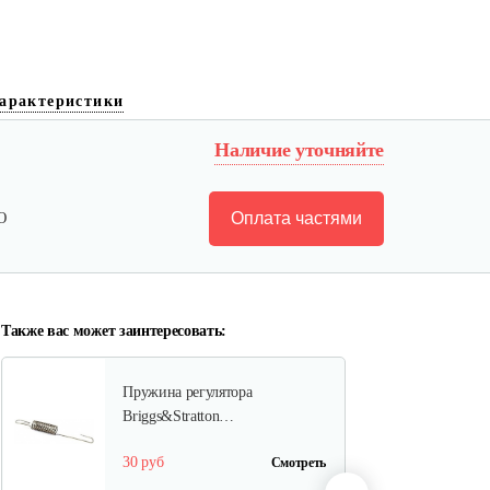
Фильтр воздушный B&S
арактеристики
126,123
Наличие уточняйте
15 руб
Смотреть
Оплата частями
Ю
Ручка стартера B&S
30 руб
Смотреть
Также вас может заинтересовать:
Пружина регулятора
Briggs&Stratton…
30 руб
Смотреть