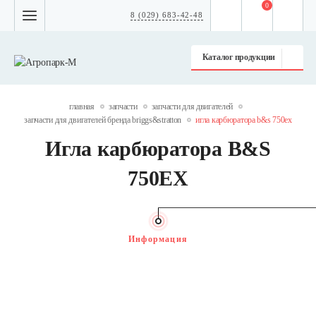
0
8 (029) 683-42-48
Каталог продукции
главная
запчасти
запчасти для двигателей
запчасти для двигателей бренда briggs&stratton
игла карбюратора b&s 750ex
Игла карбюратора B&S
750EX
Информация