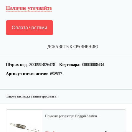
Наличие уточняйте
Оплата частями
Фильтр воздушный B&S 126,123
ДОБАВИТЬ К СРАВНЕНИЮ
15 руб
Смотреть
Штрих-код:
2000995826478
Код товара:
00000008434
Артикул изготовителя:
698537
Ручка стартера B&S
30 руб
Смотреть
Также вас может заинтересовать:
Пружина регулятора Briggs&Stratton…