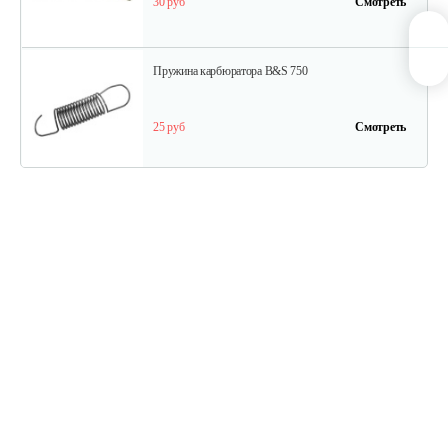
30 руб
Смотреть
Пружина карбюратора B&S 750
25 руб
Смотреть
Стартер в сборе Briggs&Stratton 591301
180 руб
Смотреть
Шестерня распредвала B&S DOV
175 руб
Смотреть
Фильтр воздушный B&S QNTM VNG60