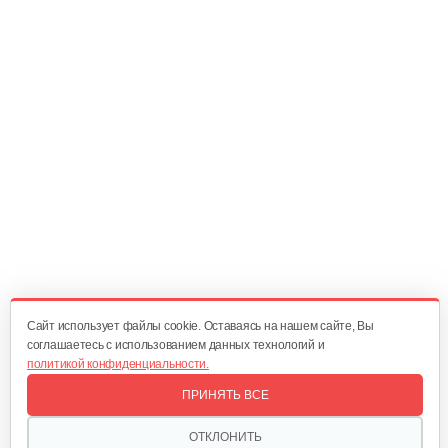
20 руб
Смотреть
Регулирующий механизм B&S DOV
60 руб
Смотреть
Шкив стартера с пружиной B&S QNTM
70 руб
Смотреть
Cайт использует файлы cookie. Оставаясь на нашем сайте, Вы
соглашаетесь с использованием данных технологий и
политикой конфиденциальности.
Фильтр воздушный B&S 450-670Е
ПРИНЯТЬ ВСЕ
30 руб
Смотреть
ОТКЛОНИТЬ