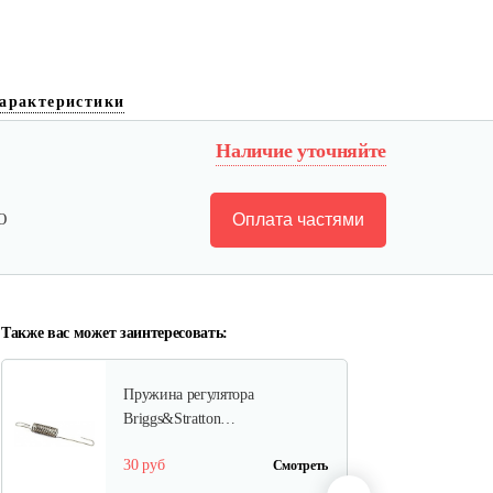
Фильтр воздушный B&S
арактеристики
126,123
Наличие уточняйте
15 руб
Смотреть
Оплата частями
Ю
Ручка стартера B&S
30 руб
Смотреть
Также вас может заинтересовать:
Пружина регулятора
Briggs&Stratton…
30 руб
Смотреть