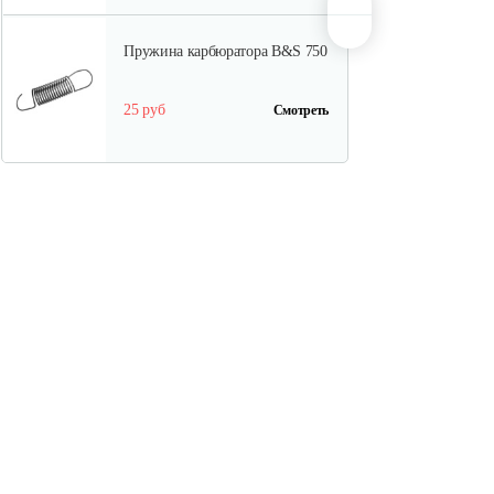
Пружина карбюратора B&S 750
25 руб
Смотреть
Стартер в сборе Briggs&Stratton
591301
180 руб
Смотреть
Шестерня распредвала B&S
DOV
175 руб
Смотреть